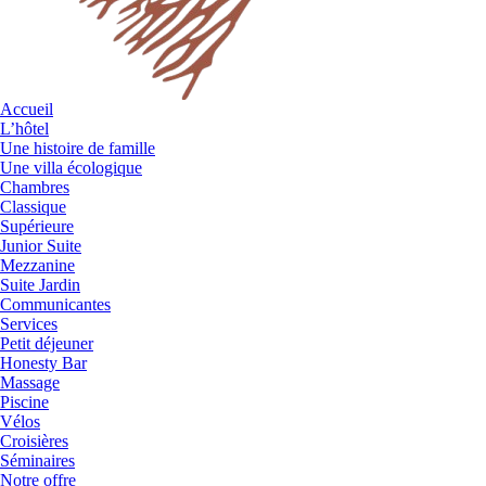
Accueil
L’hôtel
Une histoire de famille
Une villa écologique
Chambres
Classique
Supérieure
Junior Suite
Mezzanine
Suite Jardin
Communicantes
Services
Petit déjeuner
Honesty Bar
Massage
Piscine
Vélos
Croisières
Séminaires
Notre offre