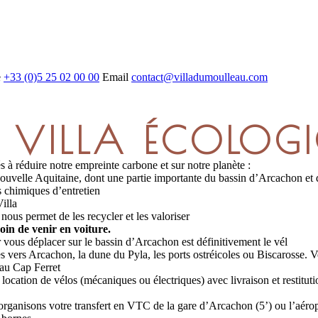
e
+33 (0)5 25 02 00 00
Email
contact@villadumoulleau.com
 VILLA ÉCOLOG
 réduire notre empreinte carbone et sur notre planète :
Nouvelle Aquitaine, dont une partie importante du bassin d’Arcachon et
s chimiques d’entretien
illa
nous permet de les recycler et les valoriser
oin de venir en voiture.
 vous déplacer sur le bassin d’Arcachon est définitivement le vél
es vers Arcachon, la dune du Pyla, les ports ostréicoles ou Biscarosse.
 au Cap Ferret
cation de vélos (mécaniques ou électriques) avec livraison et restitutio
organisons votre transfert en VTC de la gare d’Arcachon (5’) ou l’aéro