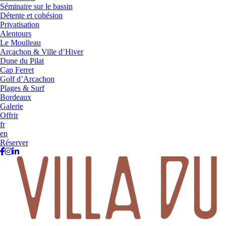
Séminaire sur le bassin
Détente et cohésion
Privatisation
Alentours
Le Moulleau
Arcachon & Ville d’Hiver
Dune du Pilat
Cap Ferret
Golf d’Arcachon
Plages & Surf
Bordeaux
Galerie
Offrir
fr
en
Réserver