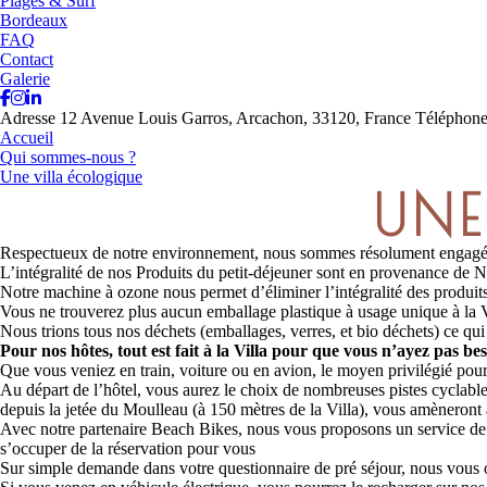
Plages & Surf
Bordeaux
FAQ
Contact
Galerie
Adresse
12 Avenue Louis Garros, Arcachon, 33120, France
Téléphon
Accueil
Qui sommes-nous ?
Une villa écologique
UNE
Respectueux de notre environnement, nous sommes résolument engagés à
L’intégralité de nos Produits du petit-déjeuner sont en provenance de 
Notre machine à ozone nous permet d’éliminer l’intégralité des produit
Vous ne trouverez plus aucun emballage plastique à usage unique à la V
Nous trions tous nos déchets (emballages, verres, et bio déchets) ce qui 
Pour nos hôtes, tout est fait à la
Villa pour que vous n’ayez pas bes
Que vous veniez en train, voiture ou en avion, le moyen privilégié pour
Au départ de l’hôtel, vous aurez le choix de nombreuses pistes cyclabl
depuis la jetée du Moulleau (à 150 mètres de la Villa), vous amèneront
Avec notre partenaire Beach Bikes, nous vous proposons un service de lo
s’occuper de la réservation pour vous
Sur simple demande dans votre questionnaire de pré séjour, nous vous 